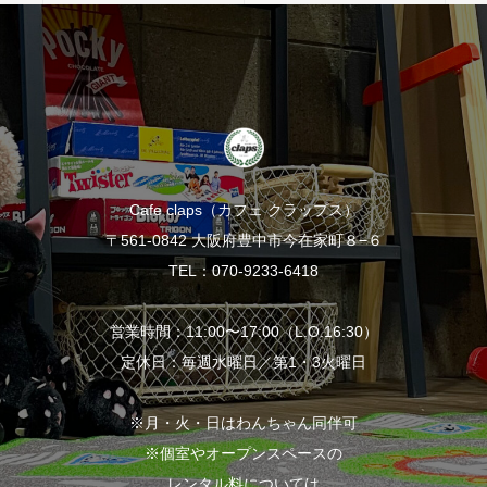
Cafe claps（カフェ クラップス）
〒561-0842 大阪府豊中市今在家町８−６
TEL：070-9233-6418
営業時間：11:00〜17:00（L.O.16:30）
定休日：毎週水曜日／第1・3火曜日
※月・火・日はわんちゃん同伴可
※個室やオープンスペースの
レンタル料については